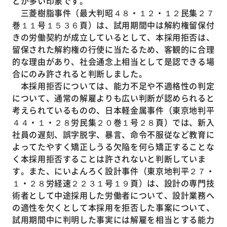
とが多い印象です。
三菱樹脂事件（最大判昭４８・１２・１２民集２７
巻１１号１５３６頁）は、試用期間中は解約権留保付
きの労働契約が成立しているとして、本採用拒否は、
留保された解約権の行使に当たるため、客観的に合理
的な理由があり、社会通念上相当として是認できる場
合にのみ許されると判断しました。
本採用拒否については、能力不足や不適格性の判定
について、通常の解雇よりも広い判断が認められると
考えられているものの、日本軽金属事件（東京地判平
４４・１・２８労民集２０巻１号２８頁）では、新入
社員の遅刻、誤字脱字、暴言、命令不服従など教育に
よってたやすく矯正しうる欠陥を何ら矯正することな
く本採用拒否することは許されないと判断していま
す。また、にいよんろく設計事件（東京地判平２７・
１・２８労経速２２３１号１９頁）は、設計の専門技
術者として中途採用した労働者について、設計業務へ
の適性を欠くとして本採用を拒否した事案について、
試用期間中に判明した事実には解雇を相当とする能力