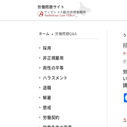
労働問題サイト
ホーム
労働問題Q&A
う
採用
タ
非正規雇用
更
両性の平等
ハラスメント
退職
解雇
懲戒
労働契約
う