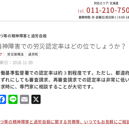
対応エリア: 北海道
011-210-75
tel.
業務時間: 月-金曜日(祝日除く) 9:00-18
つ等の精神障害と過労自殺
精神障害での労災認定率はどの位でしょうか？
グ：
労災保険法
過労死
新日：2018.11.09
労働基準監督署での認定率は約３割程度です。ただし、都道
いずれにしても審査請求、再審査請求での認定率は非常に低
請求時に、専門家に相談することが大切です。
Facebook
Line
Email
X
つ等の精神障害と過労自殺に関する労務等、いつでもお気軽にご相