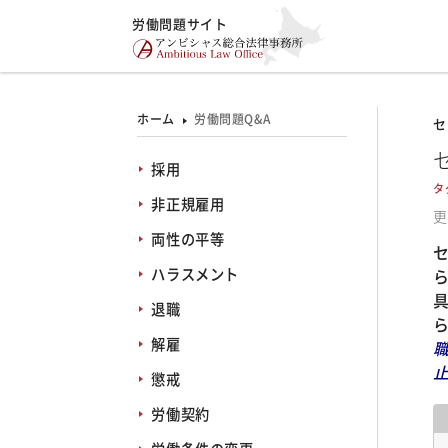
労働問題サイト
ホーム
労働問題Q&A
セ
採用
タ
非正規雇用
更
両性の平等
ハラスメント
退職
解雇
懲戒
労働契約