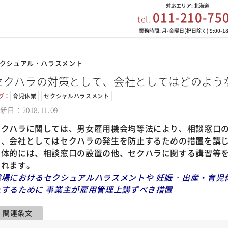
対応エリア: 北海道
011-210-75
tel.
業務時間: 月-金曜日(祝日除く) 9:00-18
クシュアル・ハラスメント
セクハラの対策として、会社としてはどのよう
グ：
育児休業
セクシャルハラスメント
新日：2018.11.09
セクハラに関しては、男女雇用機会均等法により、相談窓口
ら、会社としてはセクハラの発生を防止するための措置を講
具体的には、相談窓口の設置の他、セクハラに関する講習等
られます。
職場におけるセクシュアルハラスメントや 妊娠 ･ 出産・育
止するために 事業主が雇用管理上講ずべき措置
関連条文