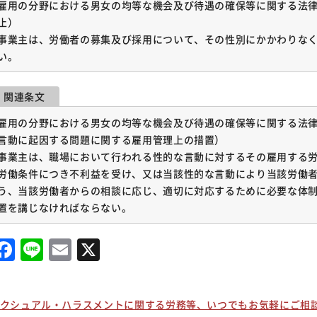
雇用の分野における男女の均等な機会及び待遇の確保等に関する法律
止）
事業主は、労働者の募集及び採用について、その性別にかかわりな
い。
関連条文
雇用の分野における男女の均等な機会及び待遇の確保等に関する法律 
言動に起因する問題に関する雇用管理上の措置）
事業主は、職場において行われる性的な言動に対するその雇用する
労働条件につき不利益を受け、又は当該性的な言動により当該労働
う、当該労働者からの相談に応じ、適切に対応するために必要な体
置を講じなければならない。
Facebook
Line
Email
X
クシュアル・ハラスメントに関する労務等、いつでもお気軽にご相