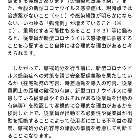
慮をする義務があります（労働契約法第５条）。ま
た、今般の新型コロナウイルス感染症は、現時点では
治療薬がないこと（※１）や感染経路が明らかになら
ない、いわゆる「弧発例」が増えていること（※
２）、重篤化する可能性もあること（※３）等に鑑み
ると、従業員が新型コロナウイルス感染症に罹患する
ことを心配すること自体には合理的な理由があると考
えられます。
したがって、懲戒処分を行う前に、新型コロナウイ
ルス感染症への対策を講じ安全配慮義務を果たしてい
るか（在宅勤務の可否、時差通勤を導入の可否、従業
員同士の距離の確保の有無、新型コロナウイルスに罹
患している従業員やそのおそれがある従業員を出勤の
有無等）を確認して客観的に合理的な理由があるかを
検討した上で、従業員が出勤する必要性や従業員が出
勤を拒絶することによって使用者に生じる不利益の程
度、懲戒処分の内容等の諸般の事情を考慮して判断す
ることになります。