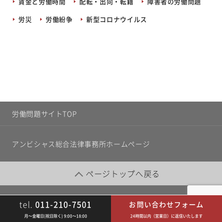
賃金と労働時間
配転・出向・転籍
障害者の労働問題
労災
労働紛争
新型コロナウイルス
労働問題サイトTOP
アンビシャス総合法律事務所ホームページ
ページトップへ戻る
tel.
011-210-7501
お問い合わせフォーム
©
2026 Ambitious Law Office
月〜金曜日(祝日除く) 9:00〜18:00
24時間以内（営業日）に返信いたします