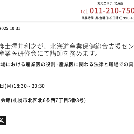
対応エリア: 北海道
011-210-75
tel.
業務時間: 月-金曜日(祝日除く) 9:00-18
2025.10.31
護士澤井利之が、北海道産業保健総合支援セ
産業医研修会にて講師を務めます。
職場における産業医の役割 -産業医に関わる法律と職場での
(月)18:30～20:30
会館(札幌市北区北6条西7丁目5番3号)
ook
e
mail
X