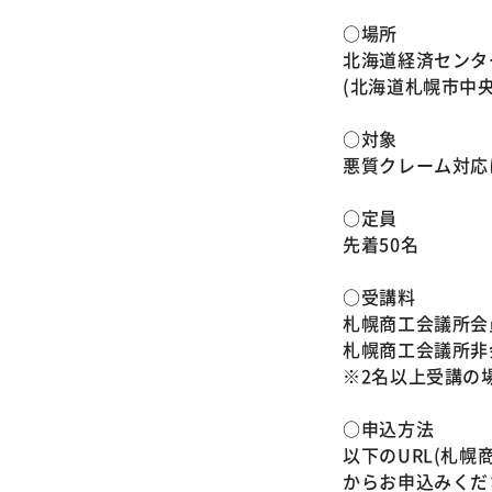
○場所
北海道経済センタ
(北海道札幌市中央
○対象
悪質クレーム対応
○定員
先着50名
○受講料
札幌商工会議所会員 
札幌商工会議所非会員
※2名以上受講の
○申込方法
以下のURL(札
からお申込みくだ